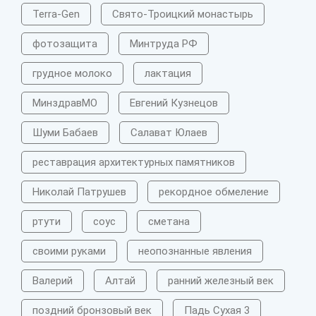
Terra-Gen
Свято-Троицкий монастырь
фотозащита
Минтруда РФ
грудное молоко
лактация
МинздравМО
Евгений Кузнецов
Шуми Бабаев
Салават Юлаев
реставрация архитектурных памятников
Николай Патрушев
рекордное обмеление
ртути
соус
сметана
своими руками
неопознанные явления
Валерий
Алтай
ранний железный век
поздний бронзовый век
Падь Сухая 3