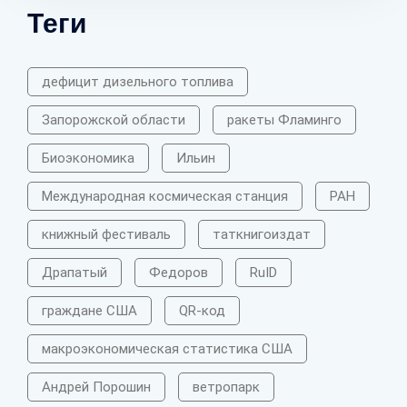
Теги
дефицит дизельного топлива
Запорожской области
ракеты Фламинго
Биоэкономика
Ильин
Международная космическая станция
РАН
книжный фестиваль
таткнигоиздат
Драпатый
Федоров
RuID
граждане США
QR-код
макроэкономическая статистика США
Андрей Порошин
ветропарк