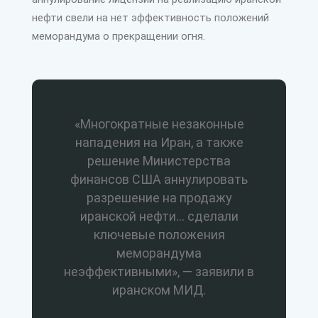
нефти свели на нет эффективность положений
меморандума о прекращении огня.
«Многократные незаконные
нападения на Иран, а также
решение Министерства
финансов США аннулировать
разрешение на продажу
иранской нефти… сделали
ключевые положения
меморандума
неэффективными», — заявили в
иранском МИД.