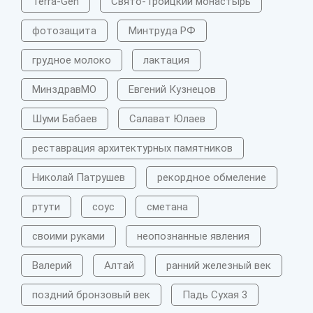
Terra-Gen
Свято-Троицкий монастырь
фотозащита
Минтруда РФ
грудное молоко
лактация
МинздравМО
Евгений Кузнецов
Шуми Бабаев
Салават Юлаев
реставрация архитектурных памятников
Николай Патрушев
рекордное обмеление
ртути
соус
сметана
своими руками
неопознанные явления
Валерий
Алтай
ранний железный век
поздний бронзовый век
Падь Сухая 3