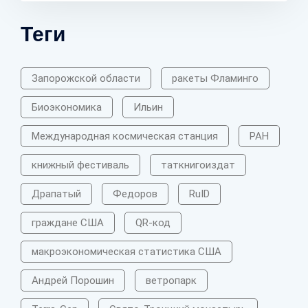
Теги
Запорожской области
ракеты Фламинго
Биоэкономика
Ильин
Международная космическая станция
РАН
книжный фестиваль
таткнигоиздат
Драпатый
Федоров
RuID
граждане США
QR-код
макроэкономическая статистика США
Андрей Порошин
ветропарк