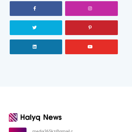
media365kz@gmail.c