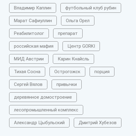
Владимир Каплин
футбольный клуб рубин
Марат Сафиуллин
Ольга Орел
Реабилитолог
препарат
российская мафия
Центр GORKI
МИД Австрии
Карин Кнайсль
Тихая Сосна
Острогожск
порция
Сергей Вялов
привычки
деревянное домостроение
лесопромышленный комплекс
Александр Цыбульский
Дмитрий Хубезов