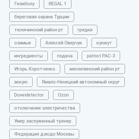
Гелиболу
REGAL 1
береговая охрана Турции
тюлячинский район рт
грядки
озимые
Алексей Оверчук
кунжут
ингредиенты
подача
patriot PAC-3
Игорь Коротченко
мензелинский район рт
аккую
Ямало-Ненецкий автономный округ
Downdetector
Ozon
отключение электричества
Умер заслуженный тренер
Федерация дзюдо Москвы