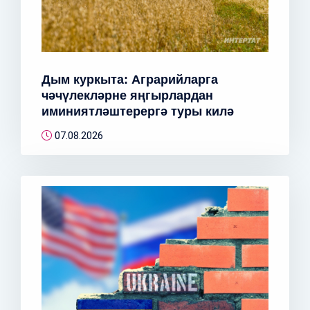
Дым куркыта: Аграрийларга
чәчүлекләрне яңгырлардан
иминиятләштерергә туры килә
07.08.2026