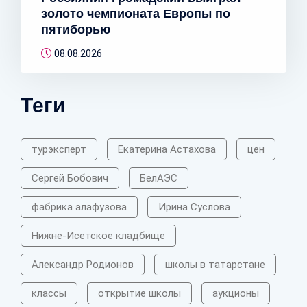
золото чемпионата Европы по
пятиборью
08.08.2026
Теги
турэксперт
Екатерина Астахова
цен
Сергей Бобович
БелАЭС
фабрика алафузова
Ирина Суслова
Нижне-Исетское кладбище
Александр Родионов
школы в татарстане
классы
открытие школы
аукционы