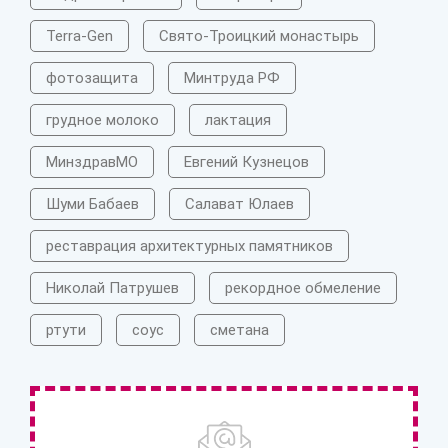
Terra-Gen
Свято-Троицкий монастырь
фотозащита
Минтруда РФ
грудное молоко
лактация
МинздравМО
Евгений Кузнецов
Шуми Бабаев
Салават Юлаев
реставрация архитектурных памятников
Николай Патрушев
рекордное обмеление
ртути
соус
сметана