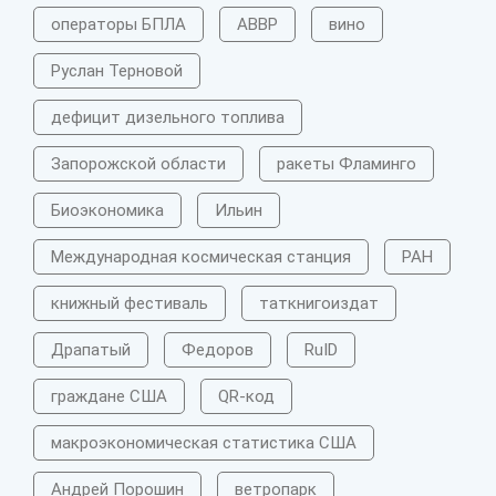
операторы БПЛА
АВВР
вино
Руслан Терновой
дефицит дизельного топлива
Запорожской области
ракеты Фламинго
Биоэкономика
Ильин
Международная космическая станция
РАН
книжный фестиваль
таткнигоиздат
Драпатый
Федоров
RuID
граждане США
QR-код
макроэкономическая статистика США
Андрей Порошин
ветропарк