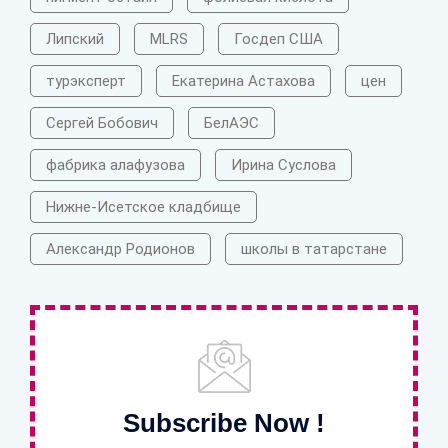
Липский
MLRS
Госдеп США
турэксперт
Екатерина Астахова
цен
Сергей Бобович
БелАЭС
фабрика алафузова
Ирина Суслова
Нижне-Исетское кладбище
Александр Родионов
школы в татарстане
Subscribe Now !