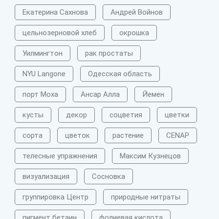
Екатерина Сахнова
Андрей Войнов
цельнозерновой хлеб
окрошка
Уилмингтон
рак простаты
NYU Langone
Одесская область
порт Моха
Ансар Алла
Йемен
кусты
декор
соцветия
цветки
сорта
цветок
растение
CENAP
телесные упражнения
Максим Кузнецов
визуализация
Сосновка
группировка Центр
природные нитраты
пигмент бетаин
фолиевая кислота