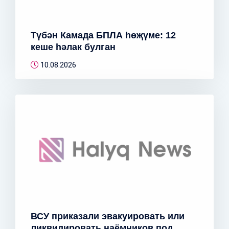
Түбән Камада БПЛА һөҗүме: 12
кеше һәлак булган
10.08.2026
ВСУ приказали эвакуировать или
ликвидировать наёмников под