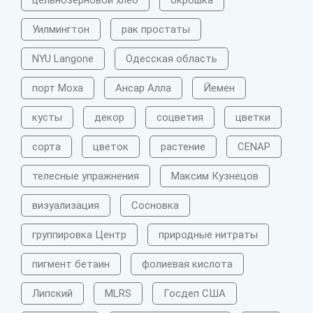
цельнозерновой хлеб
окрошка
Уилмингтон
рак простаты
NYU Langone
Одесская область
порт Моха
Ансар Алла
Йемен
кусты
декор
соцветия
цветки
сорта
цветок
растение
CENAP
телесные упражнения
Максим Кузнецов
визуализация
Сосновка
группировка Центр
природные нитраты
пигмент бетаин
фолиевая кислота
Липский
MLRS
Госдеп США