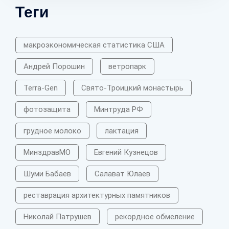
Теги
макроэкономическая статистика США
Андрей Порошин
ветропарк
Terra-Gen
Свято-Троицкий монастырь
фотозащита
Минтруда РФ
грудное молоко
лактация
МинздравМО
Евгений Кузнецов
Шуми Бабаев
Салават Юлаев
реставрация архитектурных памятников
Николай Патрушев
рекордное обмеление