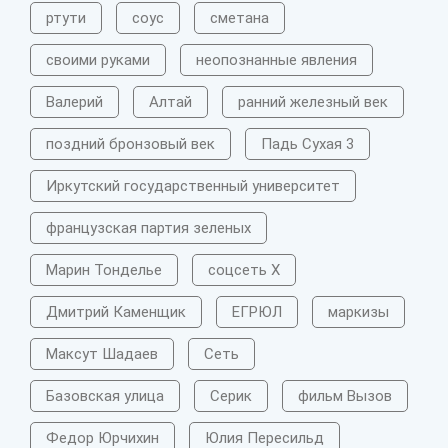
ртути
соус
сметана
своими руками
неопознанные явления
Валерий
Алтай
ранний железный век
поздний бронзовый век
Падь Сухая 3
Иркутский государственный университет
французская партия зеленых
Марин Тонделье
соцсеть X
Дмитрий Каменщик
ЕГРЮЛ
маркизы
Максут Шадаев
Сеть
Базовская улица
Серик
фильм Вызов
Федор Юрчихин
Юлия Пересильд