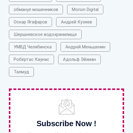
обманул мошенников
Morion Digital
Оскар Ягафаров
Андрей Кузяев
Шершневское водохранилище
УМВД Челябинска
Андрей Меньшенин
Робертас Каунас
Адольф Эйхман
Талмуд
Subscribe Now !