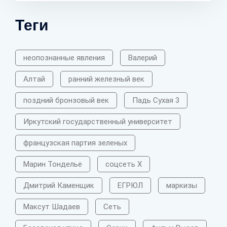
Теги
неопознанные явления
Валерий
Алтай
ранний железный век
поздний бронзовый век
Падь Сухая 3
Иркутский государственный университет
французская партия зеленых
Марин Тонделье
соцсеть X
Дмитрий Каменщик
ЕГРЮЛ
маркизы
Максут Шадаев
Сеть