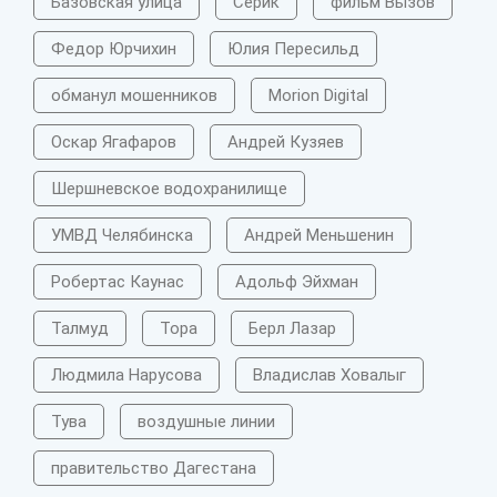
Базовская улица
Серик
фильм Вызов
Федор Юрчихин
Юлия Пересильд
обманул мошенников
Morion Digital
Оскар Ягафаров
Андрей Кузяев
Шершневское водохранилище
УМВД Челябинска
Андрей Меньшенин
Робертас Каунас
Адольф Эйхман
Талмуд
Тора
Берл Лазар
Людмила Нарусова
Владислав Ховалыг
Тува
воздушные линии
правительство Дагестана