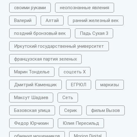
своими руками
неопознанные явления
Валерий
Алтай
ранний железный век
поздний бронзовый век
Падь Сухая 3
Иркутский государственный университет
французская партия зеленых
Марин Тонделье
соцсеть X
Дмитрий Каменщик
ЕГРЮЛ
маркизы
Максут Шадаев
Сеть
Базовская улица
Серик
фильм Вызов
Федор Юрчихин
Юлия Пересильд
обманул мошенников
Morion Digital