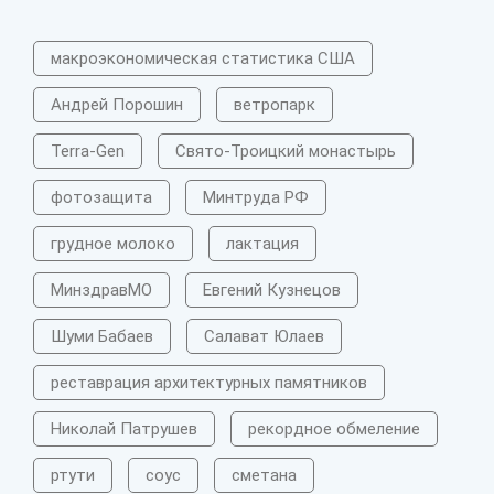
макроэкономическая статистика США
Андрей Порошин
ветропарк
Terra-Gen
Свято-Троицкий монастырь
фотозащита
Минтруда РФ
грудное молоко
лактация
МинздравМО
Евгений Кузнецов
Шуми Бабаев
Салават Юлаев
реставрация архитектурных памятников
Николай Патрушев
рекордное обмеление
ртути
соус
сметана