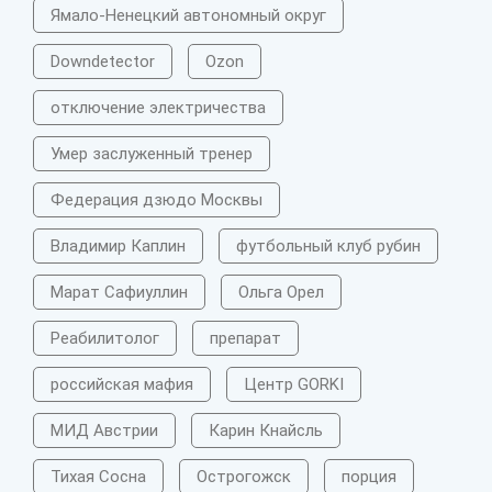
Ямало-Ненецкий автономный округ
Downdetector
Ozon
отключение электричества
Умер заслуженный тренер
Федерация дзюдо Москвы
Владимир Каплин
футбольный клуб рубин
Марат Сафиуллин
Ольга Орел
Реабилитолог
препарат
российская мафия
Центр GORKI
МИД Австрии
Карин Кнайсль
Тихая Сосна
Острогожск
порция