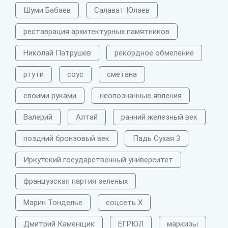
Шуми Бабаев
Салават Юлаев
реставрация архитектурных памятников
Николай Патрушев
рекордное обмеление
ртути
соус
сметана
своими руками
неопознанные явления
Валерий
Алтай
ранний железный век
поздний бронзовый век
Падь Сухая 3
Иркутский государственный университет
французская партия зеленых
Марин Тонделье
соцсеть X
Дмитрий Каменщик
ЕГРЮЛ
маркизы