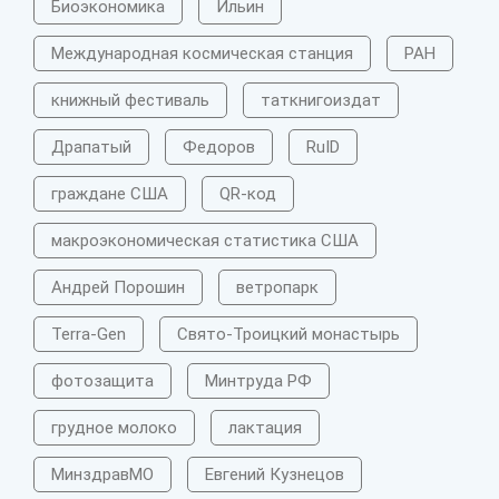
Биоэкономика
Ильин
Международная космическая станция
РАН
книжный фестиваль
таткнигоиздат
Драпатый
Федоров
RuID
граждане США
QR-код
макроэкономическая статистика США
Андрей Порошин
ветропарк
Terra-Gen
Свято-Троицкий монастырь
фотозащита
Минтруда РФ
грудное молоко
лактация
МинздравМО
Евгений Кузнецов