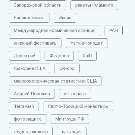
Запорожской области
ракеты Фламинго
Биоэкономика
Ильин
Международная космическая станция
РАН
книжный фестиваль
таткнигоиздат
Драпатый
Федоров
RuID
граждане США
QR-код
макроэкономическая статистика США
Андрей Порошин
ветропарк
Terra-Gen
Свято-Троицкий монастырь
фотозащита
Минтруда РФ
грудное молоко
лактация