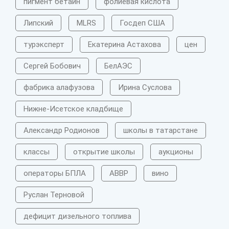
пигмент бетаин
фолиевая кислота
Липский
MLRS
Госдеп США
турэксперт
Екатерина Астахова
цен
Сергей Бобович
БелАЭС
фабрика алафузова
Ирина Суслова
Нижне-Исетское кладбище
Александр Родионов
школы в татарстане
классы
открытие школы
аукционы
операторы БПЛА
АВВР
вино
Руслан Терновой
дефицит дизельного топлива