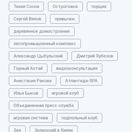
Тихая Сосна
Острогожск
порция
Сергей Вялов
привычки
деревянное домостроение
лесопромышленный комплекс
Александр Цыбульский
Дмитрий Хубезов
Горный Алтай
видеоконсультация
Анастасия Ракова
Атлантида-SPA
Илья Быков
игровой клуб
Объединенная пресс-служба
игровая система
подпольный клуб
Зея
Зеленский в Киеве