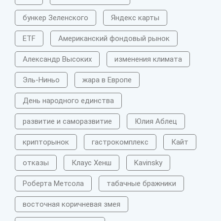
бункер Зеленского
Яндекс карты
ETF
Американский фондовый рынок
Александр Высоких
изменения климата
Эль-Ниньо
жара в Европе
День народного единства
развитие и саморазвитие
Юлия Аблец
крипторынок
гастрокомплекс
Кайт
отказы
Клаус Хенш
Kavinsky
Роберта Метсола
табачные бражники
восточная коричневая змея