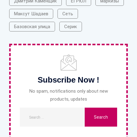
Дмитрий Каменщик
ЕГРЮЛ
маркизы
Максут Шадаев
Сеть
Базовская улица
Серик
Subscribe Now !
No spam, notifications only about new
products, updates