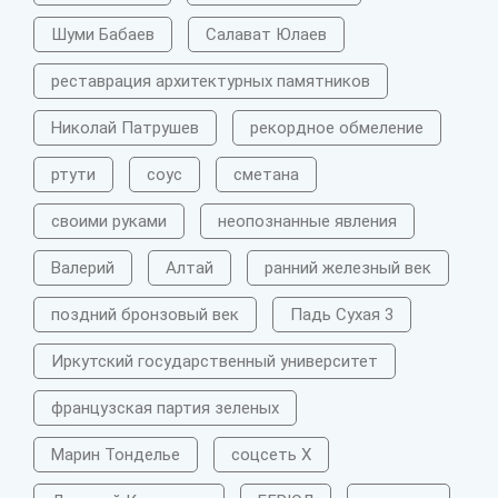
Шуми Бабаев
Салават Юлаев
реставрация архитектурных памятников
Николай Патрушев
рекордное обмеление
ртути
соус
сметана
своими руками
неопознанные явления
Валерий
Алтай
ранний железный век
поздний бронзовый век
Падь Сухая 3
Иркутский государственный университет
французская партия зеленых
Марин Тонделье
соцсеть X