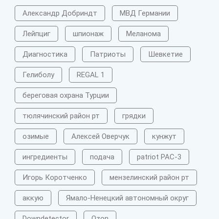
Александр Добриндт
МВД Германии
Лейпциг
шпионаж
Меланома
Диагностика
Патриоты
Шевкетие
Гелиболу
REGAL 1
береговая охрана Турции
тюлячинский район рт
грядки
озимые
Алексей Оверчук
кунжут
ингредиенты
подача
patriot PAC-3
Игорь Коротченко
мензелинский район рт
аккую
Ямало-Ненецкий автономный округ
Downdetector
Ozon