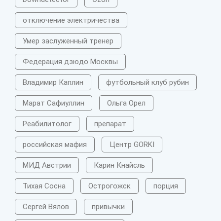
отключение электричества
Умер заслуженный тренер
Федерация дзюдо Москвы
Владимир Каплин
футбольный клуб рубин
Марат Сафиуллин
Ольга Орел
Реабилитолог
препарат
российская мафия
Центр GORKI
МИД Австрии
Карин Кнайсль
Тихая Сосна
Острогожск
порция
Сергей Вялов
привычки