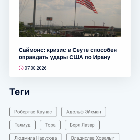
Саймонс: кризис в Сеуте способен
оправдать удары США по Ирану
07.08.2026
Теги
Робертас Каунас
Адольф Эйхман
Талмуд
Тора
Берл Лазар
Людмила Нарусова
Владислав Ховалыг