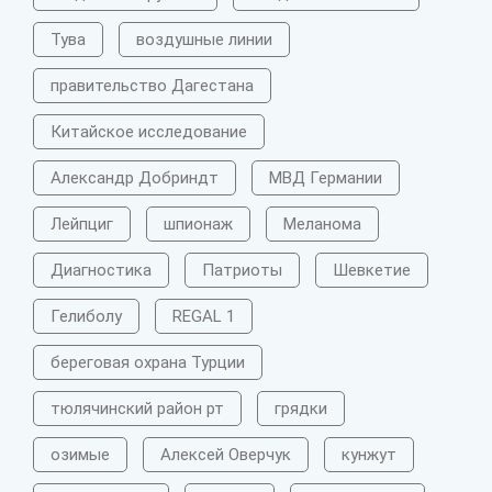
Тува
воздушные линии
правительство Дагестана
Китайское исследование
Александр Добриндт
МВД Германии
Лейпциг
шпионаж
Меланома
Диагностика
Патриоты
Шевкетие
Гелиболу
REGAL 1
береговая охрана Турции
тюлячинский район рт
грядки
озимые
Алексей Оверчук
кунжут