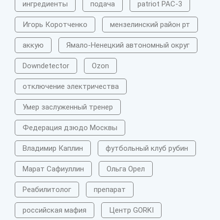
ингредиенты
подача
patriot PAC-3
Игорь Коротченко
мензелинский район рт
аккую
Ямало-Ненецкий автономный округ
Downdetector
Ozon
отключение электричества
Умер заслуженный тренер
Федерация дзюдо Москвы
Владимир Каплин
футбольный клуб рубин
Марат Сафиуллин
Ольга Орел
Реабилитолог
препарат
российская мафия
Центр GORKI