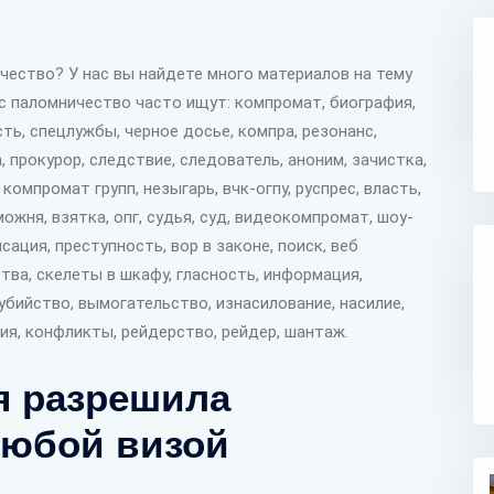
ество? У нас вы найдете много материалов на тему
е с паломничество часто ищут: компромат, биография,
сть, спецлужбы, черное досье, компра, резонанс,
, прокурор, следствие, следователь, аноним, зачистка,
 компромат групп, незыгарь, вчк-огпу, руспрес, власть,
ожня, взятка, опг, судья, суд, видеокомпромат, шоу-
сация, преступность, вор в законе, поиск, веб
тва, скелеты в шкафу, гласность, информация,
убийство, вымогательство, изнасилование, насилие,
сия, конфликты, рейдерство, рейдер, шантаж.
я разрешила
любой визой