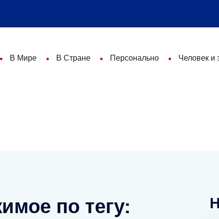
В Мире
В Стране
Персонально
Человек и 
Н
имое по тегу: