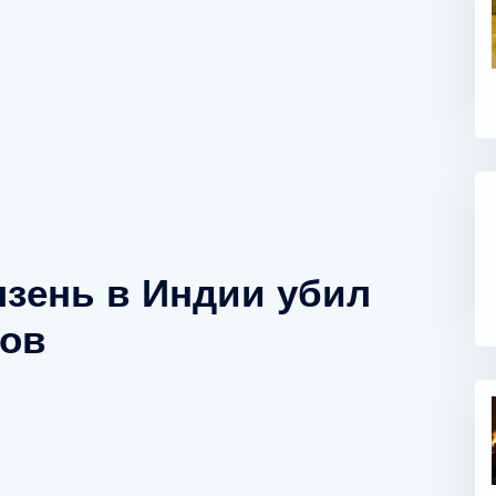
зень в Индии убил
ков