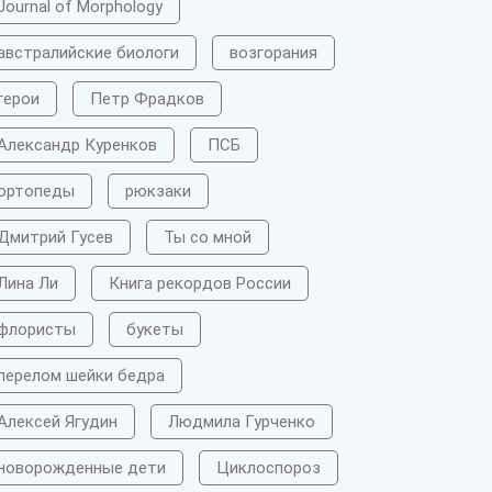
Journal of Morphology
австралийские биологи
возгорания
герои
Петр Фрадков
Александр Куренков
ПСБ
ортопеды
рюкзаки
Дмитрий Гусев
Ты со мной
Лина Ли
Книга рекордов России
флористы
букеты
перелом шейки бедра
Алексей Ягудин
Людмила Гурченко
новорожденные дети
Циклоспороз