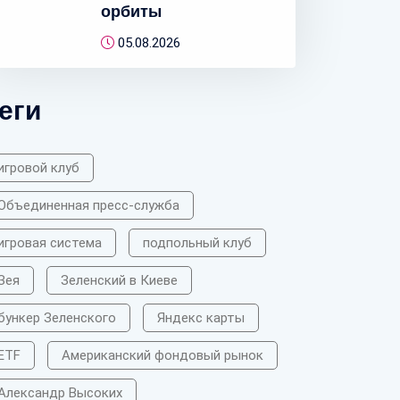
орбиты
05.08.2026
еги
игровой клуб
Объединенная пресс-служба
игровая система
подпольный клуб
Зея
Зеленский в Киеве
бункер Зеленского
Яндекс карты
ETF
Американский фондовый рынок
Александр Высоких