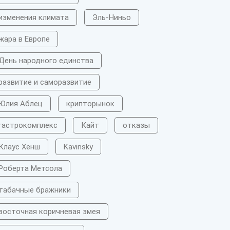
изменения климата
Эль-Ниньо
жара в Европе
День народного единства
развитие и саморазвитие
Юлия Аблец
крипторынок
гастрокомплекс
Кайт
отказы
Клаус Хенш
Kavinsky
Роберта Метсола
табачные бражники
восточная коричневая змея