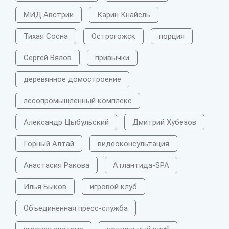
МИД Австрии
Карин Кнайсль
Тихая Сосна
Острогожск
порция
Сергей Вялов
привычки
деревянное домостроение
лесопромышленный комплекс
Александр Цыбульский
Дмитрий Хубезов
Горный Алтай
видеоконсультация
Анастасия Ракова
Атлантида-SPA
Илья Быков
игровой клуб
Объединенная пресс-служба