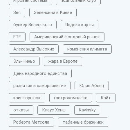
игровая система
подпольный клуб
Зея
Зеленский в Киеве
бункер Зеленского
Яндекс карты
ETF
Американский фондовый рынок
Александр Высоких
изменения климата
Эль-Ниньо
жара в Европе
День народного единства
развитие и саморазвитие
Юлия Аблец
крипторынок
гастрокомплекс
Кайт
отказы
Клаус Хенш
Kavinsky
Роберта Метсола
табачные бражники