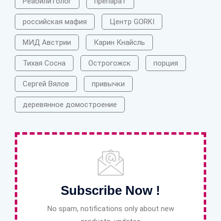
Реабилитолог
препарат
российская мафия
Центр GORKI
МИД Австрии
Карин Кнайсль
Тихая Сосна
Острогожск
порция
Сергей Вялов
привычки
деревянное домостроение
Subscribe Now !
No spam, notifications only about new