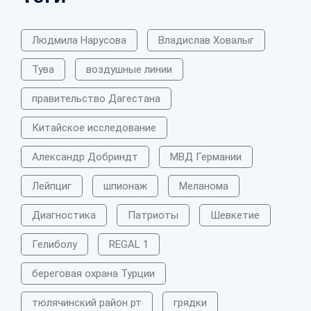
Людмила Нарусова
Владислав Ховалыг
Тува
воздушные линии
правительство Дагестана
Китайское исследование
Александр Добриндт
МВД Германии
Лейпциг
шпионаж
Меланома
Диагностика
Патриоты
Шевкетие
Гелиболу
REGAL 1
береговая охрана Турции
тюлячинский район рт
грядки