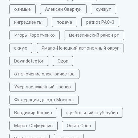
озимые
Алексей Оверчук
кунжут
ингредиенты
подача
patriot PAC-3
Игорь Коротченко
мензелинский район рт
аккую
Ямало-Ненецкий автономный округ
Downdetector
Ozon
отключение электричества
Умер заслуженный тренер
Федерация дзюдо Москвы
Владимир Каплин
футбольный клуб рубин
Марат Сафиуллин
Ольга Орел