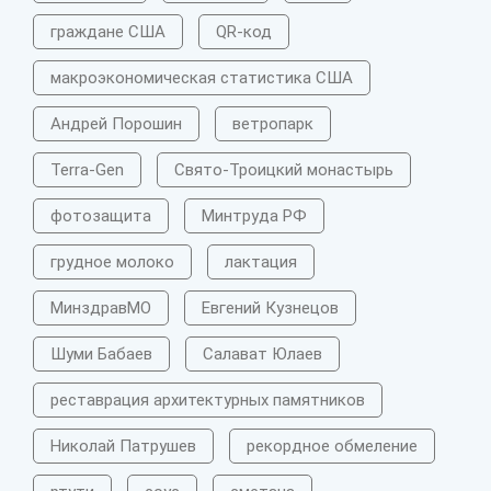
граждане США
QR-код
макроэкономическая статистика США
Андрей Порошин
ветропарк
Terra-Gen
Свято-Троицкий монастырь
фотозащита
Минтруда РФ
грудное молоко
лактация
МинздравМО
Евгений Кузнецов
Шуми Бабаев
Салават Юлаев
реставрация архитектурных памятников
Николай Патрушев
рекордное обмеление