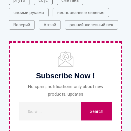
ртути
соус
сметана
своими руками
неопознанные явления
Валерий
Алтай
ранний железный век
Subscribe Now !
No spam, notifications only about new
products, updates