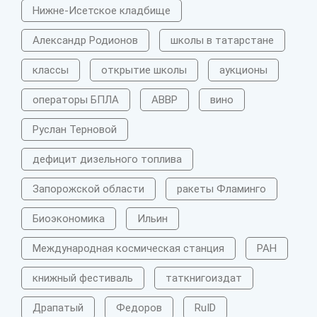
Нижне-Исетское кладбище
Александр Родионов
школы в татарстане
классы
открытие школы
аукционы
операторы БПЛА
АВВР
вино
Руслан Терновой
дефицит дизельного топлива
Запорожской области
ракеты Фламинго
Биоэкономика
Ильин
Международная космическая станция
РАН
книжный фестиваль
таткнигоиздат
Драпатый
Федоров
RuID